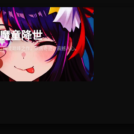
魔童降世
！国漫巅峰之作，票房奇迹，震撼人心。
梅郎。权谋巅峰，胡歌封神之作。