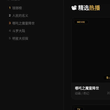
📽️ 精选
热播
1
琅琊榜
2
人民的名义
MOVIE
3
哪吒之魔童降世
4
斗罗大陆
5
明星大侦探
9.
哪吒之魔童降世
2
动画 / 奇幻
TV