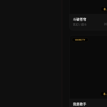
8.
斗破苍穹
2
玄幻 / 战斗
VARIETY
8.
我是歌手