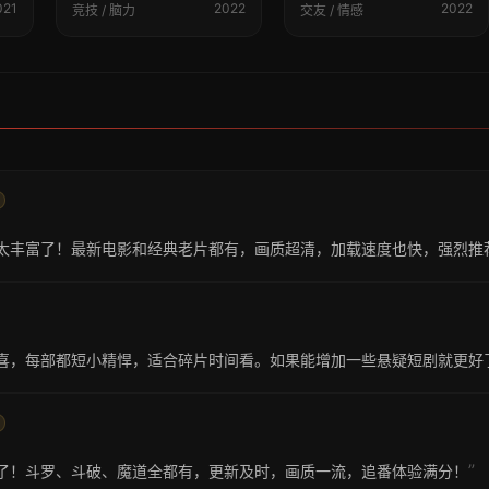
021
2022
2022
竞技 / 脑力
交友 / 情感
太丰富了！最新电影和经典老片都有，画质超清，加载速度也快，强烈推
喜，每部都短小精悍，适合碎片时间看。如果能增加一些悬疑短剧就更好
”
了！斗罗、斗破、魔道全都有，更新及时，画质一流，追番体验满分！