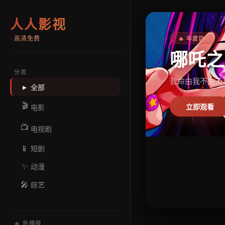
人人影视
· 高清免费
🔥 年度巨制
📺 口碑神剧
哪吒之
琅琊榜
分类
我命由我不由天
麒麟才子，江左
▸
全部
🎬
电影
立即观看
立即观看
📺
电视剧
📱
短剧
✨
动漫
🎤
综艺
🔥 热播榜