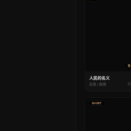
9
人民的名义
2
反腐 / 剧情
SHORT