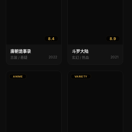
8.4
8.9
唐朝诡事录
斗罗大陆
2022
2021
古装 / 悬疑
玄幻 / 热血
ANIME
VARIETY