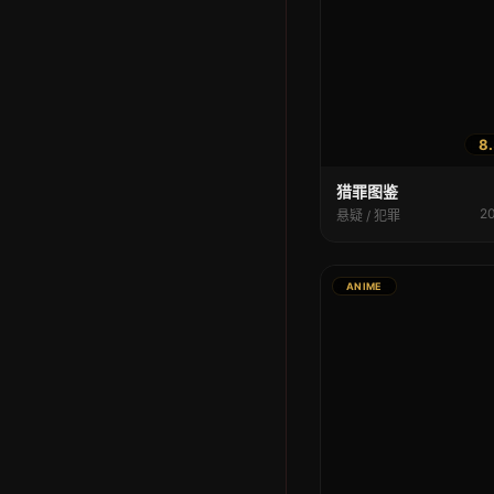
8.
猎罪图鉴
2
悬疑 / 犯罪
ANIME